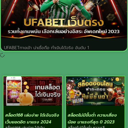
UFABETทางเข้า น่าเชื่อถือ ทำเงินได้จริง อันดับ 1
สล็อต168 เล่นง่าย ได้เงินจริง
สล็อตไม่มีขั้นต่ำ ความเสี่ยง
เว็บยอดอิต มาแรง 2024
น้อย มาแรงที่สุด ปี 2023
สล็อต168 เล่นง่าย ได้เงิน
สล็อตไม่มีขั้นต่ำ ความเสี