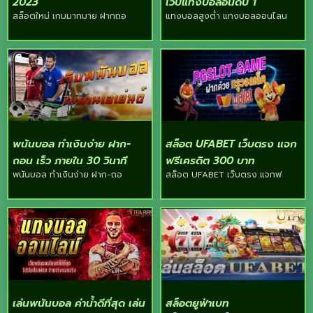
2023
เว็บแทงบอลอันดับ 1
สล็อตใหม่ เกมมากมาย ฝากถอ
แทงบอลสูงต่ำ แทงบอลออนไลน
พนันบอล ทำเงินง่าย ฝาก-
สล็อต UFABET เว็บตรง แจก
ถอน เร็ว ภายใน 30 วินาที
ฟรีเครดิต 300 บาท
พนันบอล ทำเงินง่าย ฝาก-ถอ
สล็อต UFABET เว็บตรง แจกฟ
เล่นพนันบอล ค่าน้ำดีที่สุด เล่น
สล็อตยูฟ่าเบท