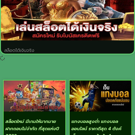
สล็อตได้เงินจริง
สล็อตใหม่ มีเกมให้มากมาย
แทงบอลสูงต่ำ แทงบอล
ฝากถอนไม่จำกัด ที่สุดแห่งปี
ออนไลน์ ราคาดีสุด 4 ตังค์