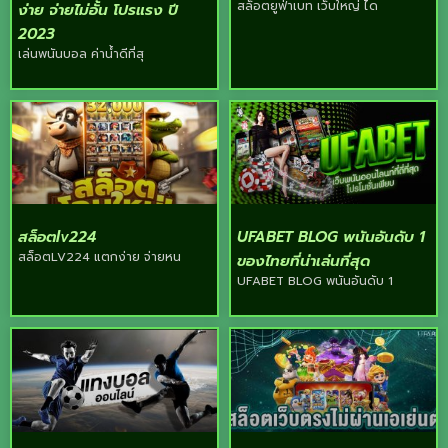
สล็อตยูฟ่าเบท เว็บใหญ่ ได
ง่าย จ่ายไม่อั้น โปรแรง ปี
2023
เล่นพนันบอล ค่าน้ำดีที่สุ
สล็อตlv224
UFABET BLOG พนันอันดับ 1
สล็อตLV224 แตกง่าย จ่ายหน
ของไทยที่น่าเล่นที่สุด
UFABET BLOG พนันอันดับ 1