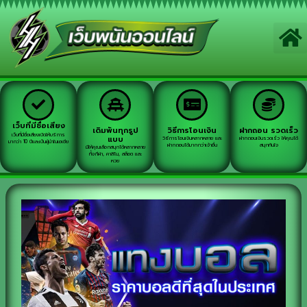
เว็บที่มีชื่อเสียง
เดิมพันทุกรูป
วิธีการโอนเงิน
ฝากถอน รวดเร็ว
เว็บที่มีชื่อเสียงเปิดให้บริการ
แบบ
วิธีการโอนเงินหลากหลาย และ
ฝากถอนเงินรวดเร็ว ให้คุณได้
มากว่า 10 ปีและเป็นผู้นำในเอเชีย
ฝากถอนได้มากกว่าเจ้าอื่น
สนุกทันใจ
มีให้คุณเลือกสนุกได้หลากหลาย
ทั้งกีฬา, คาสิโน, สล็อต และ
หวย