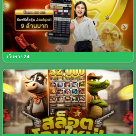
เว็บหวย24