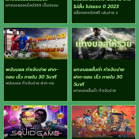
แทงบอลออนไลน์369 เว็บตรงม
ไม่อั้น โปรแรง ปี 2023
สล็อตเครดิตฟรี เล่นง่าย จ
พนันบอล ทำเงินง่าย ฝาก-
แทงบอลขั้นต่ำ ทำเงินง่าย
ถอน เร็ว ภายใน 30 วินาที
ฝาก-ถอน เร็ว ภายใน 30
พนันบอล ทำเงินง่าย ฝาก-ถอ
วินาที
แทงบอลขั้นต่ำ ทำเงินง่าย