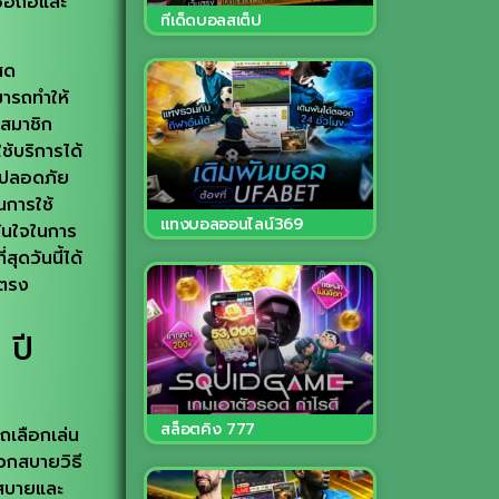
ื่อถือและ
ทีเด็ดบอลสเต็ป
สด
มารถทำให้
นสมาชิก
้บริการได้
างปลอดภัย
นการใช้
แทงบอลออนไลน์369
ั่นใจในการ
ุดวันนี้ได้
ยตรง
 ปี
สล็อตคิง 777
ถเลือกเล่น
วกสบายวิธี
กสบายและ