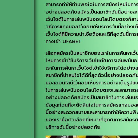
สามารถทำให้ท่านพอใจในการสมัครใหม่ในการเ
อย่างปลอดภัยสมัครเป็นสมาชิกวันนี้อย่างส
เว็บไซต์ในการเล่นพนันออนไลน์โดยตรงก็สา
วิธีการแทงบอลไว้คอยให้บริการวันนี้อย่า
เว็บไซต์ที่มีความน่าเชื่อถือและดีที่สุดวั
ทางเข้า UFABET
เลือกสมัครเป็นสมาชิกของเราในการค้นหาเว็บไ
ใหม่การเข้าใช้บริการเว็บไซต์ในการเล่นพน
เราในการค้นหาเว็บไซต์เข้าใช้บริการได้อย
สมาชิกที่น่าสนใจได้ดีที่สุดตัวนี้อย่างปลอ
บอลออนไลน์ไว้คอยให้บริการอย่างเต็มรูปแบบ
ในการเล่นพนันออนไลน์โดยตรงและสามารถลงทุ
อย่างปลอดภัยสมัครเป็นสมาชิกในการเล่นบอ
ข้อมูลก่อนที่จะตัดสินใจในการสมัครแทงบอลแ
นี้อย่างสะดวกสบายและสามารถทำให้ความพึง
ของเราคือตัวเลือกที่เหมาะที่สุดในการสมัครใ
บริการวันนี้อย่างปลอดภัย