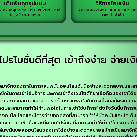
เดิมพันทุกรูปแบบ
วิธีการโอนเงิน
ุณเลือกสนุกได้หลากหลายทั้งกีฬา, คาสิ
วิธีการโอนเงินหลากหลาย และฝากถ
โน, สล็อต และหวย
มากกว่าเจ้าอื่น
ั่นดีที่สุด เข้าถึงง่าย จ่ายเงิน
ป็นสมาชิกของเราในการเล่นพนันออนไลน์วันนี้อย่างสะดวกสบายและส
ในการเข้าใช้บริการและการเข้าถึงเว็บไซต์ที่น่าเชื่อถือของเราได้อ
้อย่างสะดวกสบายและสามารถทำให้ท่านพอใจในการเลือกสมัครแทง
และสามารถทำให้ท่านพอใจในการเข้าใช้บริการได้จริงวันนี้บริกา
ออนไลน์สดและมีการถ่ายทอดสดที่สามารถทำให้นักพนันและนักเดิ
งความน่าเชื่อถือและมีความโปร่งใสที่สามารถทำให้ท่านใช้บริการได้
ารเล่นพนันบอลออนไลน์ของเราได้อย่างสะดวกสบายสมัครเป็นสมาชิก