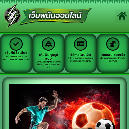
เว็บที่มีชื่อเสียง
เดิมพันทุกรูป
วิธีการโอนเงิน
ฝากถอน รวดเร็ว
เว็บที่มีชื่อเสียงเปิดให้บริการ
แบบ
วิธีการโอนเงินหลากหลาย และ
ฝากถอนเงินรวดเร็ว ให้คุณได้
มากว่า 10 ปีและเป็นผู้นำในเอเชีย
ฝากถอนได้มากกว่าเจ้าอื่น
สนุกทันใจ
มีให้คุณเลือกสนุกได้หลากหลาย
ทั้งกีฬา, คาสิโน, สล็อต และ
หวย