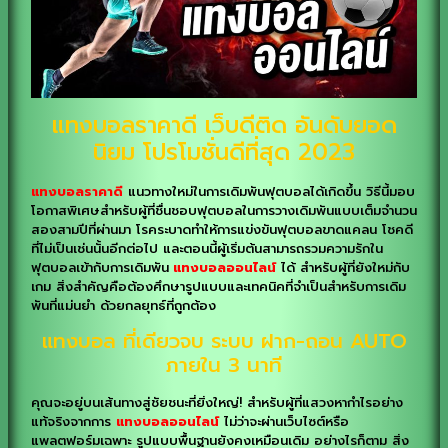
แทงบอลราคาดี
เว็บดีติด อันดับยอด
นิยม โปรโมชั่นดีที่สุด 2023
แทงบอลราคาดี
แนวทางใหม่ในการเดิมพันฟุตบอลได้เกิดขึ้น วิธีนี้มอบ
โอกาสพิเศษสำหรับผู้ที่ชื่นชอบฟุตบอลในการวางเดิมพันแบบเต็มจำนวน
สองสามปีที่ผ่านมา โรคระบาดทำให้การแข่งขันฟุตบอลขาดแคลน โชคดี
ที่ไม่เป็นเช่นนั้นอีกต่อไป และตอนนี้ผู้เริ่มต้นสามารถรวมความรักใน
ฟุตบอลเข้ากับการเดิมพัน
แทงบอลออนไลน์
ได้ สำหรับผู้ที่ยังใหม่กับ
เกม สิ่งสำคัญคือต้องศึกษารูปแบบและเทคนิคที่จำเป็นสำหรับการเดิม
พันที่แม่นยำ ด้วยกลยุทธ์ที่ถูกต้อง
แทงบอล ที่เดียวจบ ระบบ ฝาก-ถอน AUTO
ภายใน 3 นาที
คุณจะอยู่บนเส้นทางสู่ชัยชนะที่ยิ่งใหญ่! สำหรับผู้ที่แสวงหากำไรอย่าง
แท้จริงจากการ
แทงบอลออนไลน์
ไม่ว่าจะผ่านเว็บไซต์หรือ
แพลตฟอร์มเฉพาะ รูปแบบพื้นฐานยังคงเหมือนเดิม อย่างไรก็ตาม สิ่ง