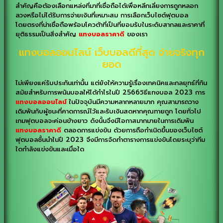
สำคัญคือต้องเลือกแหล่งที่มาที่เชื่อถือได้เพื่อหลีกเลี่ยงการถูกหลอก
ลวงหรือไม่ได้รับการจ่ายเงินที่เหมาะสม การเลือกเว็บไซต์ฟุตบอล
โดยตรงที่น่าเชื่อถือพร้อมโควต้าที่เป็นที่ยอมรับในระดับสากลและราคาที่
ยุติธรรมเป็นสิ่งสำคัญ
แทงบอลราคาดี
ของเรา
แทงบอลออนไลน์ เว็บบอลดีที่สุด จ่ายจริงทุก
ยอด
ไม่เพียงแค่รับประกันเท่านั้น แต่ยังให้ความรู้เรื่องเทคนิคและกลยุทธ์ที่ทัน
สมัยสำหรับการพนันบอลให้ได้กำไรในปี 2566วิธีแทงบอล 2023 การ
แทงบอลออนไลน์
ในปัจจุบันมีความหลากหลายมาก คุณสามารถวาง
เดิมพันกับผู้ชนะที่คาดการณ์ไว้และรับเงินสดหากคุณทายถูก โดยทั่วไป
เกมฟุตบอลจะค่อนข้างยาว ดังนั้นจึงมีโอกาสมากมายในการเดิมพัน
แทงบอลราคาดี
ตลอดการแข่งขัน ด้วยการถือกำเนิดขึ้นของเว็บไซต์
ฟุตบอลชั้นนำในปี 2023 จึงมีการจัดทำตารางการแข่งขันโดยระบุว่าทีม
ใดกำลังแข่งขันและเมื่อใด