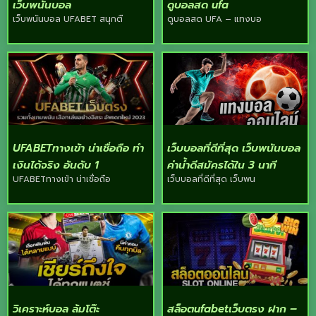
เว็บพนันบอล
ดูบอลสด ufa
เว็บพนันบอล UFABET สนุกตื
ดูบอลสด UFA – แทงบอ
UFABETทางเข้า น่าเชื่อถือ ทำ
เว็บบอลที่ดีที่สุด เว็บพนันบอล
เงินได้จริง อันดับ 1
ค่าน้ำดีสมัครได้ใน 3 นาที
UFABETทางเข้า น่าเชื่อถือ
เว็บบอลที่ดีที่สุด เว็บพน
วิเคราะห์บอล ล้มโต๊ะ
สล็อตufabetเว็บตรง ฝาก –