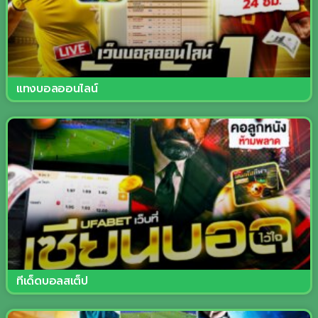
แทงบอลออนไลน์
ทีเด็ดบอลสเต็ป