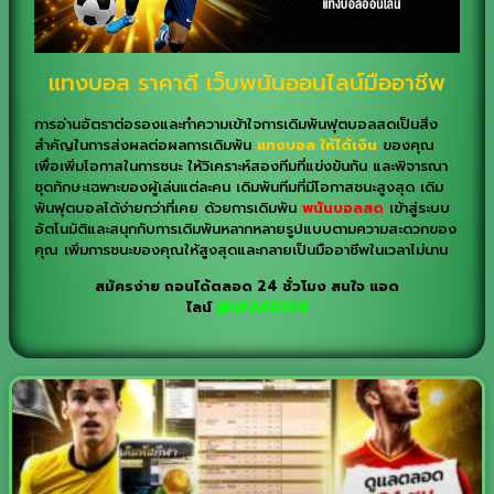
แทงบอล ราคาดี
เว็บพนันออนไลน์มืออาชีพ
การอ่านอัตราต่อรองและทำความเข้าใจการเดิมพันฟุตบอลสดเป็นสิ่ง
สำคัญในการส่งผลต่อผลการเดิมพัน
แทงบอล ให้ได้เงิน
ของคุณ
เพื่อเพิ่มโอกาสในการชนะ ให้วิเคราะห์สองทีมที่แข่งขันกัน และพิจารณา
ชุดทักษะเฉพาะของผู้เล่นแต่ละคน เดิมพันทีมที่มีโอกาสชนะสูงสุด เดิม
พันฟุตบอลได้ง่ายกว่าที่เคย ด้วยการเดิมพัน
พนันบอลสด
เข้าสู่ระบบ
อัตโนมัติและสนุกกับการเดิมพันหลากหลายรูปแบบตามความสะดวกของ
คุณ เพิ่มการชนะของคุณให้สูงสุดและกลายเป็นมืออาชีพในเวลาไม่นาน
สมัครง่าย ถอนได้ตลอด 24 ชั่วโมง สนใจ แอด
ไลน์
@UFA88SV8