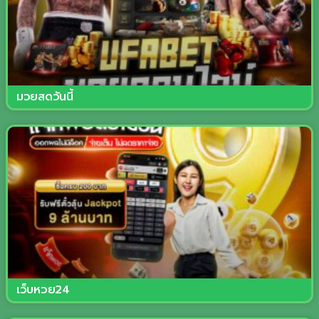
มวยสดวันนี้
เว็บหวย24