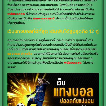
โอกาสในการเพิ่มผลกำไรสูงสุด แต่ก็มีความเสี่ยงสูงเช่นกัน ในการเดิม
พันหรือต่อรองฟุตบอลแบบแฮนดิแคป นักพนันต้องสามารถเข้าใจ
อัตราต่อรองและทำนายผลการแข่งขันได้ ในขณะเดียวกันการเดิมพัน
พนันบอลสด
ที่มีการเดิมพันสูงและต่ำเป็นอีกวิธีที่น่าตื่นเต้นในการวาง
เดิมพัน การเดิมพัน
แทงบอลราคาดี
ประเภทนี้ไม่จำเป็นต้องให้คุณ
เลือกทีมที่ชนะ
เว็บแทงบอลที่ดีที่สุด เดิมพันได้สูงสุดถึง 12 คู่
คุณกำลังทำนายจำนวนประตูทั้งหมดที่แต่ละทีมจะทำได้ สุดท้ายนี้ การ
ทำนายจำนวนลูกเตะมุมในช่วงเวลาใดเวลาหนึ่งเป็นอีกวิธีที่แปลกใหม่และ
น่าตื่นเต้นในการมีส่วนร่วมในการเดิมพันฟุตบอลเปลี่ยนความหลงใหลใน
แทงบอล จ่ายจริง
ของคุณให้เป็นผลกำไรด้วยการเดิมพันด้วยเงินจริง
และรับรางวัลใหญ่ แม้แต่ผู้เริ่มต้นก็สามารถเดิมพันฟุตบอลได้อย่าง
ง่ายดายและใช้วิธีการล่าสุดเพื่อเลือกเดิมพัน
พนันบอลสด
ได้อย่าง
แม่นยำ