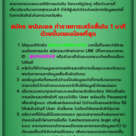
สามารถตรวจสอบสถิติการแข่งขัน วิเคราะห์คู่ต่อคู่ หรือข่าวสารที่
เกี่ยวข้องกับวงการฟุตบอลได้ ทำให้ผู้เล่นได้ประโยชน์จากข้อมูลเหล่านี้
ในการตัดสินใจในการวางเดิมพัน
สมัคร พนันบอล ทำรายการเสร็จสิ้นใน 1 นาที
ด้วยขั้นตอนน้อยที่สุด
ให้คุณเข้าไปยัง
(www.ufa88s.info)
จากนั้นก็จะพบว่ามีราย
ละเอียดการแจ้ง สมัครสมาชิกผ่านทาง LINE มีทั้งการแอดตาม
ID :
@UFA88SV8
หรือคิวอาร์โค้ดสะดวกแบบไหนก็กดเลือก
ได้ทันที
คลิกไปที่คำว่าเมนูของการสมัครสมาชิกจากนั้นคุณจะพบกับแบบ
ฟอร์มการกรอกข้อมูลเพื่อยืนยันตัวตน
ลงข้อมูลจริงทั้งหมดไม่ว่าจะเป็นข้อมูลอะไรก็ตามรับรองความ
ปลอดภัยไว้วางใจระบบของเราได้ไม่มีข้อมูลรั่วไหลแน่นอน
เมื่อตรวจสอบทุกอย่างแบบละเอียดแล้วเรียบร้อย ให้กดยืนยัน
การสมัครสมาชิกอีกที คุณจะได้รับ User พร้อมตั้ง Password
เพื่อเข้าสู่ระบบ เดิมพันพนันออนไลน์ ไม่ว่าจะเป็นเกมชนิดไหน ก็มี
ให้เล่นในบัญชี User อันนี้แหละ ไม่ต้องใช้หลายอันให้วุ่นวาย
หลังจากที่มีบัญชีเป็นของตนเอง คุณจะสามารถเข้าเล่นเกมบาคา
ร่าออนไลน์ได้ผ่านทางมือถือ ในหน้าแรกของการ login เข้าสู่
ระบบ สามารถกดจดจำรายละเอียดของการกรอกข้อมูลเอาไว้ ไม่
ต้องลงชื่อเข้าใช้งานใหม่อีกรอบ เพิ่มความสะดวกสบายมากขึ้น