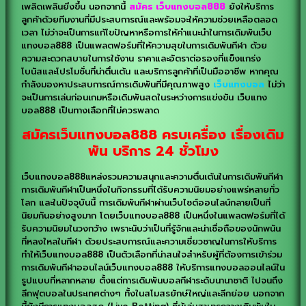
เพลิดเพลินยิ่งขึ้น นอกจากนี้
สมัคร เว็บแทงบอล888
ยังให้บริการ
ลูกค้าด้วยทีมงานที่มีประสบการณ์และพร้อมจะให้ความช่วยเหลือตลอด
เวลา ไม่ว่าจะเป็นการแก้ไขปัญหาหรือการให้คำแนะนำในการเดิมพันเว็บ
แทงบอล888 เป็นแพลตฟอร์มที่ให้ความสุขในการเดิมพันกีฬา ด้วย
ความสะดวกสบายในการใช้งาน ราคาและอัตราต่อรองที่แข็งแกร่ง
โบนัสและโปรโมชั่นที่น่าตื่นเต้น และบริการลูกค้าที่เป็นมืออาชีพ หากคุณ
กำลังมองหาประสบการณ์การเดิมพันที่มีคุณภาพสูง
เว็บแทงบอล
ไม่ว่า
จะเป็นการเล่นก่อนเกมหรือเดิมพันสดในระหว่างการแข่งขัน เว็บแทง
บอล888 เป็นทางเลือกที่ไม่ควรพลาด
สมัครเว็บแทงบอล888 ครบเครื่อง เรื่องเดิม
พัน บริการ 24 ชั่วโมง
เว็บแทงบอล888แหล่งรวมความสนุกและความตื่นเต้นในการเดิมพันกีฬา
การเดิมพันกีฬาเป็นหนึ่งในกิจกรรมที่ได้รับความนิยมอย่างแพร่หลายทั่ว
โลก และในปัจจุบันนี้ การเดิมพันกีฬาผ่านเว็บไซต์ออนไลน์กลายเป็นที่
นิยมกันอย่างสูงมาก โดยเว็บแทงบอล888 เป็นหนึ่งในแพลตฟอร์มที่ได้
รับความนิยมในวงกว้าง เพราะนับว่าเป็นที่รู้จักและน่าเชื่อถือของนักพนัน
ที่หลงใหลในกีฬา ด้วยประสบการณ์และความเชี่ยวชาญในการให้บริการ
ทำให้เว็บแทงบอล888 เป็นตัวเลือกที่น่าสนใจสำหรับผู้ที่ต้องการเข้าร่วม
การเดิมพันกีฬาออนไลน์เว็บแทงบอล888 ให้บริการแทงบอลออนไลน์ใน
รูปแบบที่หลากหลาย ตั้งแต่การเดิมพันบอลกีฬาระดับนานาชาติ ไปจนถึง
ลีกฟุตบอลในประเทศต่างๆ ทั้งในสโมสรยักษ์ใหญ่และลีกย่อย นอกจาก