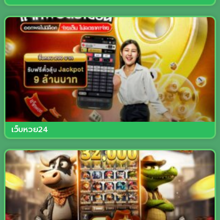
เว็บหวย24