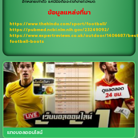
อีกหลายเท่าตัว แค่มีมือถืออะไรก็ง่ายไปหมด
ข้อมูลแหล่งที่มา
https://www.thehindu.com/sport/football/
https://pubmed.ncbi.nlm.nih.gov/23249092/
https://www.expertreviews.co.uk/outdoor/1406687/best
football-boots
แทงบอลออนไลน์