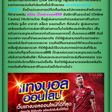
นี้ยังมีการแทงบอลสด (Live Betting) ที่ผู้เล่นสามารถวางเดิมพันใน
ระหว่างการแข่งขันกำลังเกิดขึ้นได้โดยตรง
แทงบอลออนไลน์
UFABET
ซึ่งเป็นประสบการณ์ที่น่าตื่นเต้นและไม่ควรพลาดสำหรับสาย
กีฬาสายพนัน
สมัคร เว็บแทงบอล888
ยังมีคาสิโนออนไลน์ (Online
Casino) ให้บริการด้วย ซึ่งผู้เล่นสามารถเข้าร่วมเล่นเกมคาสิโนต่างๆ
อาทิเช่น รูเล็ต บาคาร่า สล็อต และเกมอื่นๆ ที่น่าสนใจ ผู้เล่นสามารถ
เพลิดเพลินกับการเล่นคาสิโนผ่านทางเว็บไซต์เพียงแค่คลิกเดียว เพื่อ
สร้างความสนุกและโชคลาภในตัวเองนอกจากนี้ เว็บแทงบอล888 ยังมี
ระบบฝาก-ถอนที่ง่ายและปลอดภัย ทำให้ผู้เล่นสามารถทำรายการฝาก-
ถอนเงินได้อย่างสะดวกสบาย รวมถึงมีทีมงานคอยให้คำแนะนำและช่วย
เหลือผู้เล่นตลอดเวลา ทำให้ผู้เล่นได้รับประสบการณ์การเล่นที่ดีและ
ปลอดภัยที่สุดเว็บแทงบอล888 เป็นแหล่งรวมความสนุกและความตื่น
เต้นในการเดิมพันกีฬา ที่นำเสนอประสบการณ์การเล่นที่หลากหลาย รวม
ถึงการให้บริการที่มีความน่าเชื่อถือ ซึ่งทำให้ผู้เล่นสามารถเพลิดเพลินกับ
การเดิมพันกีฬาและคาสิโนออนไลน์ได้อย่างมั่นใจ