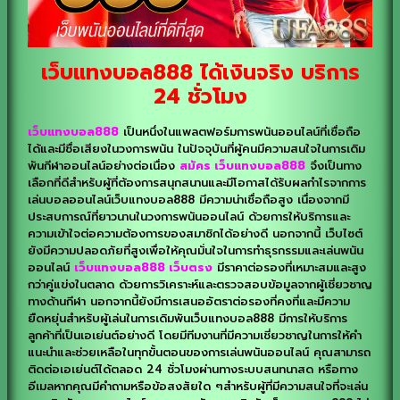
เว็บแทงบอล888 ได้เงินจริง บริการ
24 ชั่วโมง
เว็บแทงบอล888
เป็นหนึ่งในแพลตฟอร์มการพนันออนไลน์ที่เชื่อถือ
ได้และมีชื่อเสียงในวงการพนัน ในปัจจุบันที่ผู้คนมีความสนใจในการเดิม
พันกีฬาออนไลน์อย่างต่อเนื่อง
สมัคร เว็บแทงบอล888
จึงเป็นทาง
เลือกที่ดีสำหรับผู้ที่ต้องการสนุกสนานและมีโอกาสได้รับผลกำไรจากการ
เล่นบอลออนไลน์เว็บแทงบอล888 มีความน่าเชื่อถือสูง เนื่องจากมี
ประสบการณ์ที่ยาวนานในวงการพนันออนไลน์ ด้วยการให้บริการและ
ความเข้าใจต่อความต้องการของสมาชิกได้อย่างดี นอกจากนี้ เว็บไซต์
ยังมีความปลอดภัยที่สูงเพื่อให้คุณมั่นใจในการทำธุรกรรมและเล่นพนัน
ออนไลน์
เว็บแทงบอล888 เว็บตรง
มีราคาต่อรองที่เหมาะสมและสูง
กว่าคู่แข่งในตลาด ด้วยการวิเคราะห์และตรวจสอบข้อมูลจากผู้เชี่ยวชาญ
ทางด้านกีฬา นอกจากนี้ยังมีการเสนออัตราต่อรองที่คงที่และมีความ
ยืดหยุ่นสำหรับผู้เล่นในการเดิมพันเว็บแทงบอล888 มีการให้บริการ
ลูกค้าที่เป็นเอเย่นต์อย่างดี โดยมีทีมงานที่มีความเชี่ยวชาญในการให้คำ
แนะนำและช่วยเหลือในทุกขั้นตอนของการเล่นพนันออนไลน์ คุณสามารถ
ติดต่อเอเย่นต์ได้ตลอด 24 ชั่วโมงผ่านทางระบบสนทนาสด หรือทาง
อีเมลหากคุณมีคำถามหรือข้อสงสัยใด ๆสำหรับผู้ที่มีความสนใจที่จะเล่น