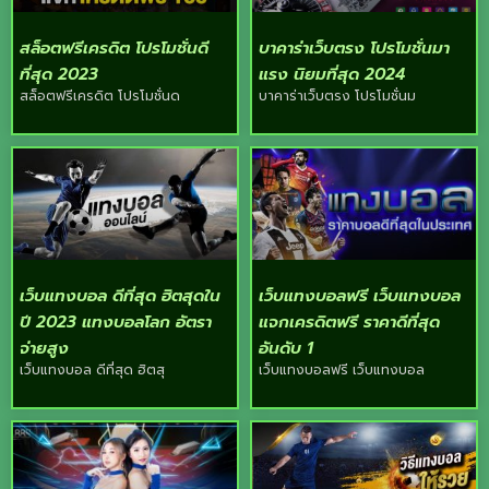
สล็อตฟรีเครดิต โปรโมชั่นดี
บาคาร่าเว็บตรง โปรโมชั่นมา
ที่สุด 2023
แรง นิยมที่สุด 2024
สล็อตฟรีเครดิต โปรโมชั่นด
บาคาร่าเว็บตรง โปรโมชั่นม
เว็บแทงบอล ดีที่สุด ฮิตสุดใน
เว็บแทงบอลฟรี เว็บแทงบอล
ปี 2023 แทงบอลโลก อัตรา
แจกเครดิตฟรี ราคาดีที่สุด
จ่ายสูง
อันดับ 1
เว็บแทงบอล ดีที่สุด ฮิตสุ
เว็บแทงบอลฟรี เว็บแทงบอล