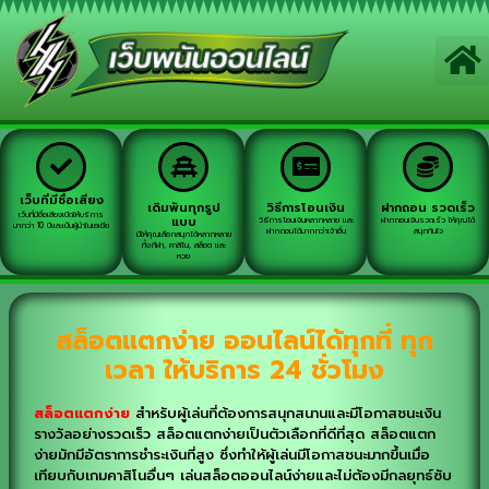
เว็บที่มีชื่อเสียง
เดิมพันทุกรูป
วิธีการโอนเงิน
ฝากถอน รวดเร็ว
เว็บที่มีชื่อเสียงเปิดให้บริการ
แบบ
วิธีการโอนเงินหลากหลาย และ
ฝากถอนเงินรวดเร็ว ให้คุณได้
มากว่า 10 ปีและเป็นผู้นำในเอเชีย
ฝากถอนได้มากกว่าเจ้าอื่น
สนุกทันใจ
มีให้คุณเลือกสนุกได้หลากหลาย
ทั้งกีฬา, คาสิโน, สล็อต และ
หวย
สล็อตแตกง่าย ออนไลน์ได้ทุกที่ ทุก
เวลา ให้บริการ 24 ชั่วโมง
สล็อตแตกง่าย
สำหรับผู้เล่นที่ต้องการสนุกสนานและมีโอกาสชนะเงิน
รางวัลอย่างรวดเร็ว สล็อตแตกง่ายเป็นตัวเลือกที่ดีที่สุด สล็อตแตก
ง่ายมักมีอัตราการชำระเงินที่สูง ซึ่งทำให้ผู้เล่นมีโอกาสชนะมากขึ้นเมื่อ
เทียบกับเกมคาสิโนอื่นๆ เล่นสล็อตออนไลน์ง่ายและไม่ต้องมีกลยุทธ์ซับ