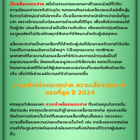
เว็บสล็อตแตกง่าย
หนึ่งในประเภทของเกมคาสิโนออนไลน์ที่ได้รับ
ความนิยมอย่างมากในปัจจุบัน หลายคนหันมาเล่นสล็อตออนไลน์เพื่อลุ้น
รับรางวัลใหญ่อย่างไม่ยากเย็น เว็บสล็อตแตกง่ายมักมีการจ่ายเงินที่สูง
มาก เพราะมีการรวมโบนัสและการชำระเงินที่ดีที่สุด เพื่อเพิ่มโอกาสชนะให้
กับผู้เล่น เล่นสล็อตออนไลน์ไม่มีความซับซ้อน เพียงแค่กดปุ่มสปินและ
รอดูผลลัพธ์ไม่ต้องมีกลยุทธ์พิเศษทำให้เหมาะสำหรับผู้เล่นทุกคน
สล็อตแตกง่ายเป็นทางเลือกที่ดีสำหรับผู้เล่นที่ต้องการสร้างรายได้เสริม
โดยมีโอกาสชนะเงินรางวัลใหญ่ๆ ได้ในทุกรอบเกม กราฟิกและ
เอฟเฟกต์ที่สวยงามในเกมสล็อตทำให้ประสบการณ์การเล่นเป็นที่
สนุกสนานมากขึ้น มีหลายธีมและรูปแบบให้เลือกเล่น หลายเว็บเสนอ
โหมดการเล่นฟรีที่ช่วยให้ผู้เล่นทดลองเล่นก่อนที่จะลงเดิมพันด้วยเงิน
จริง เพื่อให้มั่นใจและมีความเข้าใจในเกมมากขึ้น
ทางเข้าสล็อตแตกง่าย ความเสี่ยงน้อย มา
แรงที่สุด ปี 2024
หากคุณกำลังมองหา
ทางเข้าสล็อตแตกง่าย
ที่จะช่วยคุณในการเริ่ม
ต้นการเล่น หากคุณต้องการเข้าสู่โลกของสล็อตแตกง่าย คุณควรเริ่ม
ต้นด้วยการค้นหาเว็บไซต์ที่เสนอเกมสล็อตที่คุณชื่นชอบ ตรวจสอบ
ความเชื่อถือและความปลอดภัยของเว็บไซต์ เช่น การรับรองจากหน่วย
งานกำกับดูแลการพนันออนไลน์และความคืบหน้าของรีวิวจากผู้เล่นคน
อื่น