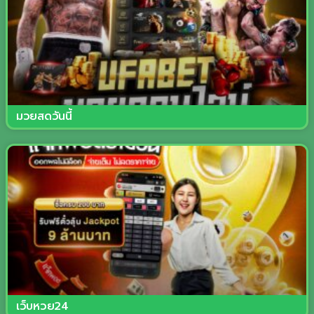
มวยสดวันนี้
เว็บหวย24