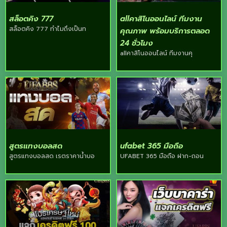
สล็อตคิง 777
allคาสิโนออนไลน์ ทีมงาน
สล็อตคิง 777 ทำไมถึงเป็นท
คุณภาพ พร้อมบริการตลอด
24 ชั่วโมง
allคาสิโนออนไลน์ ทีมงานคุ
สูตรแทงบอลสด
ufabet 365 มือถือ
สูตรแทงบอลสด เรตราคาน้ำบอ
UFABET 365 มือถือ ฝาก-ถอน