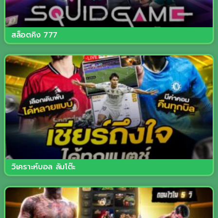
สล็อตคิง 777
วิเคราะห์บอล ล้มโต๊ะ