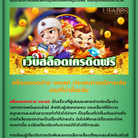
คุณต้องการเล่นและกดปุ่มสปินเพื่อหมุนวงล้อ เมื่อคุณชนะเงินรางวัล
สล็อตแตกง่าย วอเลท ประสบการณ์การเล่น
เกมที่น่าตื่นเต้น
สล็อตแตกง่าย วอเลท
เป็นเรื่องที่ผู้เล่นมองหาอย่างต่อเนื่องใน
วงการการพนันออนไลน์ สำหรับผู้เล่นหลายคน เกมสล็อตที่มีความ
สนุกสนานและยังสามารถทำกำไรได้ง่ายๆ เป็นเรื่องที่น่าตื่นเต้นอย่างยิ่ง
การที่สล็อตแตกง่ายเป็นเรื่องที่น่าสนใจ มันไม่เพียงแต่เรื่องของโชค
ลาภเท่านั้น แต่ยังเกี่ยวข้องกับความเข้าใจในวิธีการเล่น
การเรียนรู้เกี่ยวกับการเดิมพันและการเลือกสล็อตที่เหมาะสมสำหรับสไตล์