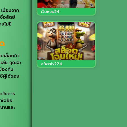
เนื่องจาก
เว็บหวย24
่อสัตย์
จไม่มี
ุด
ล่นสล็อตใน
รเล่น คุณจะ
สล็อตlv224
ป้องกัน
ีผู้ใช้ของ
ระวังการ
าใจข้อ
กสนานและ