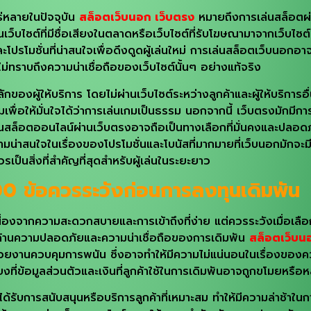
ร่หลายในปัจจุบัน
สล็อตเว็บนอก เว็บตรง
หมายถึงการเล่นสล็อตผ่
ป็นเว็บไซต์ที่มีชื่อเสียงในตลาดหรือเว็บไซต์ที่รับโฆษณามาจากเว็บไซต์
โปรโมชั่นที่น่าสนใจเพื่อดึงดูดผู้เล่นใหม่ การเล่นสล็อตเว็บนอกอาจ
่ทราบถึงความน่าเชื่อถือของเว็บไซต์นั้นๆ อย่างแท้จริง
องผู้ให้บริการ โดยไม่ผ่านเว็บไซต์ระหว่างลูกค้าและผู้ให้บริการอื่
พื่อให้มั่นใจได้ว่าการเล่นเกมเป็นธรรม นอกจากนี้ เว็บตรงมักมีกา
เล่นสล็อตออนไลน์ผ่านเว็บตรงอาจถือเป็นทางเลือกที่มั่นคงและปลอด
น่าสนใจในเรื่องของโปรโมชั่นและโบนัสที่มากมายที่เว็บนอกมักจะมีใ
ป็นสิ่งที่สำคัญที่สุดสำหรับผู้เล่นในระยะยาว
0 ข้อควรระวังก่อนการลงทุนเดิมพัน
เนื่องจากความสะดวกสบายและการเข้าถึงที่ง่าย แต่ควรระวังเมื่อเลื
งทางด้านความปลอดภัยและความน่าเชื่อถือของการเดิมพัน
สล็อตเว็บน
วยงานควบคุมการพนัน ซึ่งอาจทำให้มีความไม่แน่นอนในเรื่องของค
ยงที่ข้อมูลส่วนตัวและเงินที่ลูกค้าใช้ในการเดิมพันอาจถูกขโมยหร
ด้รับการสนับสนุนหรือบริการลูกค้าที่เหมาะสม ทำให้มีความล่าช้าในก