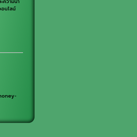
ละความน่า
นออนไลน์
-money-