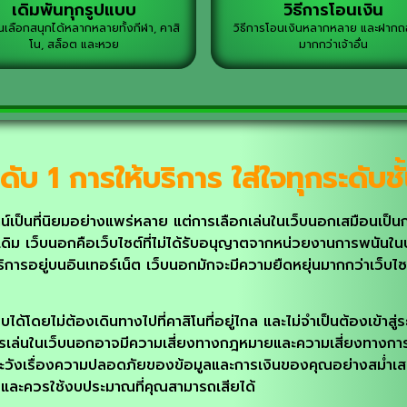
เดิมพันทุกรูปแบบ
วิธีการโอนเงิน
ุณเลือกสนุกได้หลากหลายทั้งกีฬา, คาสิ
วิธีการโอนเงินหลากหลาย และฝากถ
โน, สล็อต และหวย
มากกว่าเจ้าอื่น
ับ 1 การให้บริการ ใส่ใจทุกระดับชั
น์เป็นที่นิยมอย่างแพร่หลาย แต่การเลือกเล่นในเว็บนอกเสมือนเป็น
ดิม เว็บนอกคือเว็บไซต์ที่ไม่ได้รับอนุญาตจากหน่วยงานการพนันในป
ารอยู่บนอินเทอร์เน็ต เว็บนอกมักจะมีความยืดหยุ่นมากกว่าเว็บไซต์
บได้โดยไม่ต้องเดินทางไปที่คาสิโนที่อยู่ไกล และไม่จำเป็นต้องเข้าสู่
ารเล่นในเว็บนอกอาจมีความเสี่ยงทางกฎหมายและความเสี่ยงทางการ
วังเรื่องความปลอดภัยของข้อมูลและการเงินของคุณอย่างสม่ำเ
น และควรใช้งบประมาณที่คุณสามารถเสียได้