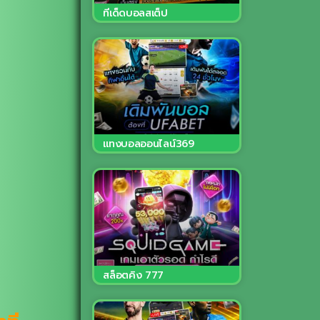
ทีเด็ดบอลสเต็ป
แทงบอลออนไลน์369
สล็อตคิง 777