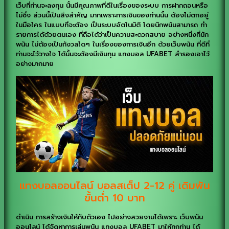
เว็บที่ท่านจะลงทุน นั้นมีคุณภาพที่ดีในเรื่องของระบบ การฝากถอนหรือ
ไม่ซึ่ง ส่วนนี้เป็นสิ่งสำคัญ มากเพราะการเงินของท่านนั้น ต้องไม่ตกอยู่
ในมือใคร ในแบบที่จะต้อง เป็นระบบอัตโนมัติ โดยนักพนันสามารถ ทำ
รายการได้ด้วยตนเอง ที่ถือได้ว่าเป็นความสะดวกสบาย อย่างหนึ่งที่นัก
พนัน ไม่ต้องเป็นกังวลใดๆ ในเรื่องของการเงินอีก ด้วยเว็บพนัน ที่ดีที่
ท่านจะไว้วางใจ ได้นั้นจะต้องมีเงินทุน แทงบอล UFABET สำรองเอาไว้
อย่างมากมาย
แทงบอลออนไลน์ บอลสเต็ป 2-12 คู่ เดิมพัน
ขั้นต่ำ 10 บาท
ดำเนิน การสร้างเงินให้กับตัวเอง ไปอย่างสวยงามได้เพราะ เว็บพนัน
ออนไลน์ ได้จัดหาการเล่นพนัน แทงบอล UFABET มาให้ทุกท่าน ได้