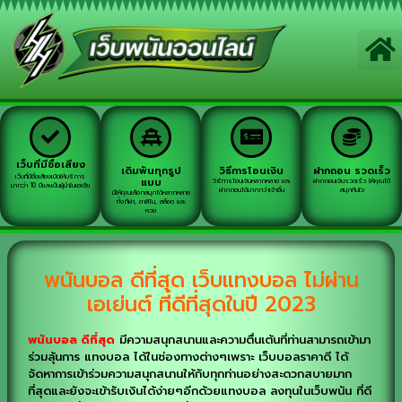
เว็บที่มีชื่อเสียง
เดิมพันทุกรูป
วิธีการโอนเงิน
ฝากถอน รวดเร็ว
เว็บที่มีชื่อเสียงเปิดให้บริการ
แบบ
วิธีการโอนเงินหลากหลาย และ
ฝากถอนเงินรวดเร็ว ให้คุณได้
มากว่า 10 ปีและเป็นผู้นำในเอเชีย
ฝากถอนได้มากกว่าเจ้าอื่น
สนุกทันใจ
มีให้คุณเลือกสนุกได้หลากหลาย
ทั้งกีฬา, คาสิโน, สล็อต และ
หวย
พนันบอล ดีที่สุด เว็บแทงบอล ไม่ผ่าน
เอเย่นต์ ที่ดีที่สุดในปี 2023
พนันบอล ดีที่สุด
มีความสนุกสนานและความตื่นเต้นที่ท่านสามารถเข้ามา
ร่วมลุ้นการ แทงบอล ได้ในช่องทางต่างๆเพราะ เว็บบอลราคาดี ได้
จัดหาการเข้าร่วมความสนุกสนานให้กับทุกท่านอย่างสะดวกสบายมาก
ที่สุดและยังจะเข้ารับเงินได้ง่ายๆอีกด้วยแทงบอล ลงทุนในเว็บพนัน ที่ดี