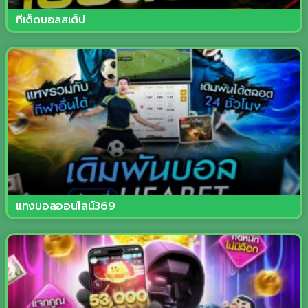
ทีเด็ดบอลสเต็ป
แทงบอลออนไลน์369