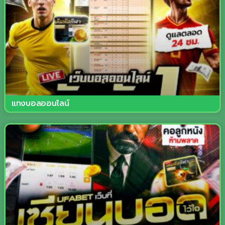
แทงบอลออนไลน์