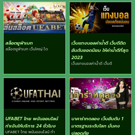
สล็อตยูฟ่าเบท
เว็บแทงบอลค่าน้ำดี เว็บดีติด
สล็อตยูฟ่าเบท เว็บใหญ่ ได
อันดับยอดนิยม ให้ค่าน้ำดีที่สุด
2023
เว็บแทงบอลค่าน้ำดี เว็บดี
UFABET ไทย พนันออนไลน์
บาคาร่าทดลอง เว็บอันดับ 1
ทำเงินให้บริการ 24 ชั่วโมง
มาตรฐานระดับโลก มั่นคง
UFABET ไทย พนันออนไลน์ ทำ
ปลอดภัย