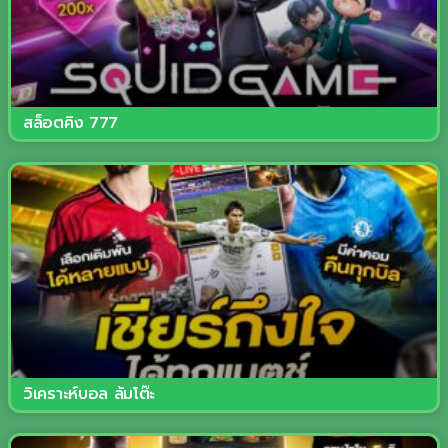
สล็อตคิง 777
วิเคราะห์บอล ล้มโต๊ะ