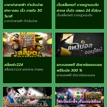
บาคาร่าสายฟ้า ทำเงินง่าย
เว็บสล็อตแท้ มาตรฐานระดับ
ฝาก-ถอน เร็ว ภายใน 30
สากล มั่นใจ ตลอด 24 ชั่วโมง
เว็บสล็อตแท้ มาตรฐานระดับ
วินาที
บาคาร่าสายฟ้า ทำเงินง่าย
สล็อตlv224
แทงบอลฟรี อัตราต่อรองบอล
สล็อตLV224 แตกง่าย จ่ายหน
ฟรีโบนัส 300 %
แทงบอลฟรี อัตราต่อรองบอล