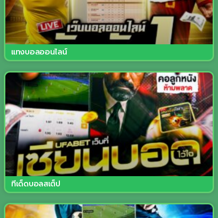
แทงบอลออนไลน์
ทีเด็ดบอลสเต็ป