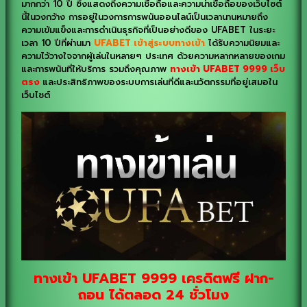
มากกว่า 10 ปี ซึ่งแสดงถึงความเชื่อถือและความน่าเชื่อถือของเว็บไซต์
นี้ในวงกว้าง การอยู่ในวงการการพนันออนไลน์เป็นเวลานานหมายถึง
ความเข้มแข็งและการดำเนินธุรกิจที่เป็นอย่างดีของ UFABET ในระยะ
เวลา 10 ปีที่ผ่านมา
UFABET เข้าสู่ระบบทางเข้า
ได้รับความนิยมและ
ความไว้วางใจจากผู้เล่นในหลายๆ ประเทศ ด้วยความหลากหลายของเกม
และการพนันที่ให้บริการ รวมถึงคุณภาพ
ทางเข้า UFABET 9999 เว็บ
ตรง
และประสิทธิภาพของระบบการเล่นที่ดีและนวัตกรรมที่อยู่เสมอใน
เว็บไซต์
ทางเข้า UFABET 9999 เครดิตฟรี ฝาก-
ถอน ได้ตลอด 24 ชั่วโมง